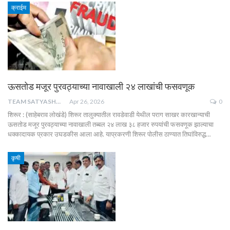
क्राईम
ऊसतोड मजूर पुरवठ्याच्या नावाखाली २४ लाखांची फसवणूक
TEAM SATYASHODH
Apr 26, 2026
0
शिरूर : (साहेबराव लोखंडे) शिरूर तालुक्यातील रावडेवाडी येथील पराग साखर कारखान्याची
ऊसतोड मजूर पुरवठ्याच्या नावाखाली तब्बल २४ लाख ३८ हजार रुपयांची फसवणूक झाल्याचा
धक्कादायक प्रकार उघडकीस आला आहे. याप्रकरणी शिरूर पोलीस ठाण्यात तिघांविरुद्ध…
कृषी