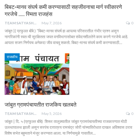
बिबट-मानव संघर्ष कमी करण्यासाठी सहजीवनाचा मार्ग स्वीकारणे
गरजेचे ….. स्मिता राजहंस
TEAM SATYASHODH
May 7, 2026
0
जांबूत |( प्रफुल्ल बोंबे ) “बिबट-मानव संघर्ष हा आपल्या परिसरातील गंभीर प्रश्न असून
नागरिकांनी स्वतःची सुरक्षितता जपत वनविभागासोबत संवेदनशीलतेने काम करणे गरजेचे आहे.
आपला सजग निर्णयच अनेकदा जीव वाचवू शकतो. बिबट-मानव संघर्ष कमी करण्यासाठी…
राजकीय
जांबुत ग्रामपंचायतीत राजकिय खलबते
TEAM SATYASHODH
May 5, 2026
0
जांबुत | दि. ५ (प्रफुल्ल बोंबे) शिरूर तालुक्यातील जांबुत ग्रामपंचायतीच्या राजकारणात मोठी
उलथापालथ झाली असून सरपंच दत्तात्रय रामचंद्र जोरी यांच्याविरोधात दाखल अविश्वास ठराव
विशेष सभेत बहुमताने मंजूर करण्यात आला. या निर्णयामुळे गावातील…