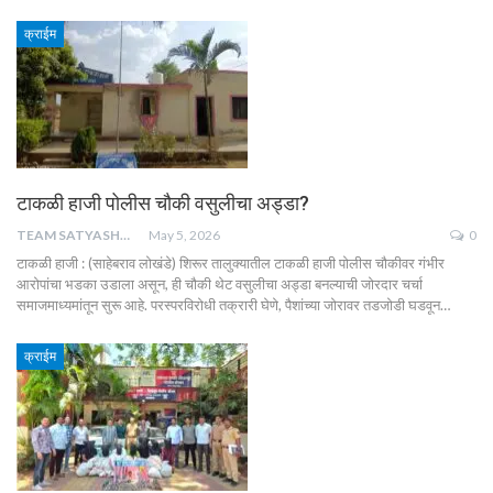
क्राईम
टाकळी हाजी पोलीस चौकी वसुलीचा अड्डा?
TEAM SATYASHODH
May 5, 2026
0
टाकळी हाजी : (साहेबराव लोखंडे) शिरूर तालुक्यातील टाकळी हाजी पोलीस चौकीवर गंभीर
आरोपांचा भडका उडाला असून, ही चौकी थेट वसुलीचा अड्डा बनल्याची जोरदार चर्चा
समाजमाध्यमांतून सुरू आहे. परस्परविरोधी तक्रारी घेणे, पैशांच्या जोरावर तडजोडी घडवून…
क्राईम