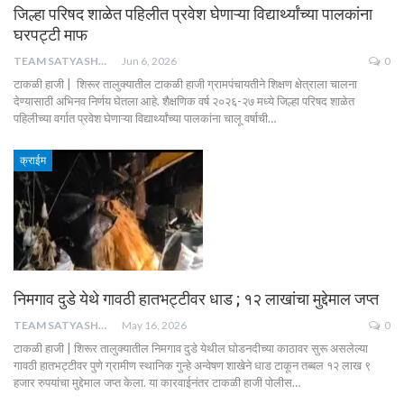
जिल्हा परिषद शाळेत पहिलीत प्रवेश घेणाऱ्या विद्यार्थ्यांच्या पालकांना
घरपट्टी माफ
TEAM SATYASHODH
Jun 6, 2026
0
टाकळी हाजी | शिरूर तालुक्यातील टाकळी हाजी ग्रामपंचायतीने शिक्षण क्षेत्राला चालना
देण्यासाठी अभिनव निर्णय घेतला आहे. शैक्षणिक वर्ष २०२६-२७ मध्ये जिल्हा परिषद शाळेत
पहिलीच्या वर्गात प्रवेश घेणाऱ्या विद्यार्थ्यांच्या पालकांना चालू वर्षाची…
क्राईम
निमगाव दुडे येथे गावठी हातभट्टीवर धाड ; १२ लाखांचा मुद्देमाल जप्त
TEAM SATYASHODH
May 16, 2026
0
टाकळी हाजी | शिरूर तालुक्यातील निमगाव दुडे येथील घोडनदीच्या काठावर सुरू असलेल्या
गावठी हातभट्टीवर पुणे ग्रामीण स्थानिक गुन्हे अन्वेषण शाखेने धाड टाकून तब्बल १२ लाख ९
हजार रुपयांचा मुद्देमाल जप्त केला. या कारवाईनंतर टाकळी हाजी पोलीस…