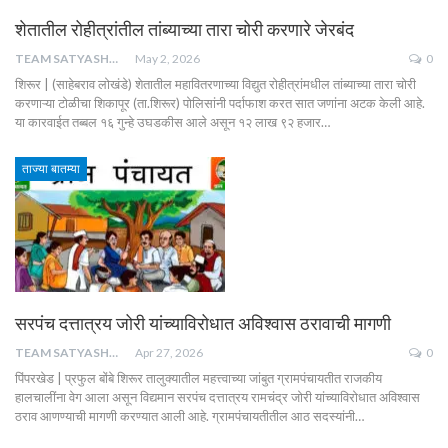
शेतातील रोहीत्रांतील तांब्याच्या तारा चोरी करणारे जेरबंद
TEAM SATYASHODH
May 2, 2026
0
शिरूर | (साहेबराव लोखंडे) शेतातील महावितरणाच्या विद्युत रोहीत्रांमधील तांब्याच्या तारा चोरी
करणाऱ्या टोळीचा शिकापूर (ता.शिरूर) पोलिसांनी पर्दाफाश करत सात जणांना अटक केली आहे.
या कारवाईत तब्बल १६ गुन्हे उघडकीस आले असून १२ लाख ९२ हजार…
ताज्या बातम्या
सरपंच दत्तात्रय जोरी यांच्याविरोधात अविश्वास ठरावाची मागणी
TEAM SATYASHODH
Apr 27, 2026
0
पिंपरखेड | प्रफुल बोंबे शिरूर तालुक्यातील महत्त्वाच्या जांबुत ग्रामपंचायतीत राजकीय
हालचालींना वेग आला असून विद्यमान सरपंच दत्तात्रय रामचंद्र जोरी यांच्याविरोधात अविश्वास
ठराव आणण्याची मागणी करण्यात आली आहे. ग्रामपंचायतीतील आठ सदस्यांनी…