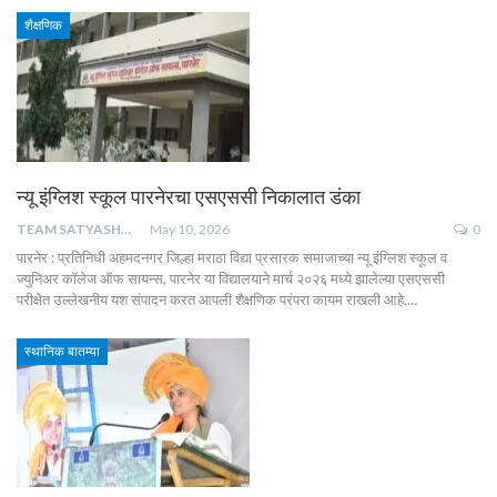
शैक्षणिक
न्यू इंग्लिश स्कूल पारनेरचा एसएससी निकालात डंका
TEAM SATYASHODH
May 10, 2026
0
पारनेर : प्रतिनिधी अहमदनगर जिल्हा मराठा विद्या प्रसारक समाजाच्या न्यू इंग्लिश स्कूल व
ज्युनिअर कॉलेज ऑफ सायन्स, पारनेर या विद्यालयाने मार्च २०२६ मध्ये झालेल्या एसएससी
परीक्षेत उल्लेखनीय यश संपादन करत आपली शैक्षणिक परंपरा कायम राखली आहे.…
स्थानिक बातम्या