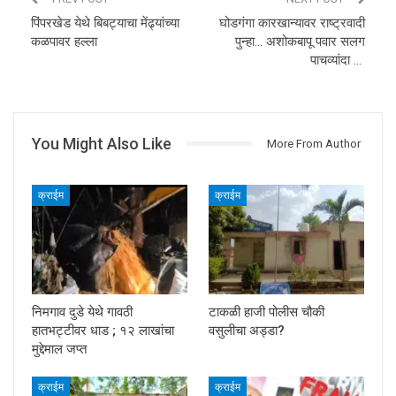
पिंपरखेड येथे बिबट्याचा मेंढ्यांच्या
घोडगंगा कारखान्यावर राष्ट्रवादी
कळपावर हल्ला
पुन्हा… अशोकबापू पवार सलग
पाचव्यांदा …
You Might Also Like
More From Author
क्राईम
क्राईम
निमगाव दुडे येथे गावठी
टाकळी हाजी पोलीस चौकी
हातभट्टीवर धाड ; १२ लाखांचा
वसुलीचा अड्डा?
मुद्देमाल जप्त
क्राईम
क्राईम