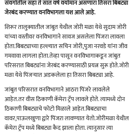
संवर्गातील सहा ते सात वर्षे वयोमान असणारा तिसरा बिबट्या
जेरबंद करण्यात वनविभागला यश आले आहे.
शिरूर तालुक्यातील जांबुत येथील जोरी मळा येथे सुदाम जोरी
यांच्या वस्तीवर वनविभागाने सावज असलेला पिंजरा लावला
होता.बिबट्याच्या हल्ल्यात सचिन जोरी,पुजा नरवडे यांंना जीव
गमवावा लागला होता.तेव्हा पासून वनविभागाकडून जांबुत
परिसरात बिबट्यांंना जेरबंद करण्यासाठी प्रयत्न सुरू होते.जोरी
मळा येथे पिंजऱ्यात अडकलेला हा तिसरा बिबट्या आहे.
जांबुत परिसरात वनविभागाने आठरा पिंजरे लावलेले
आहेत.तर वीस ठिकाणी कॅमेरा ट्रॅप लावले होते. त्यामध्ये दोन
ठिकाणी बिबट्याचे फोटो मिळाले आहेत.बिबट्याचा
वावर,पाऊलखुणा द्वारे पिंजऱा लावण्यात येतो.जोरीमळा येथील
कॅमेरा ट्रॅप मध्ये बिबट्या कैद झाला होता. त्यानुसार त्या