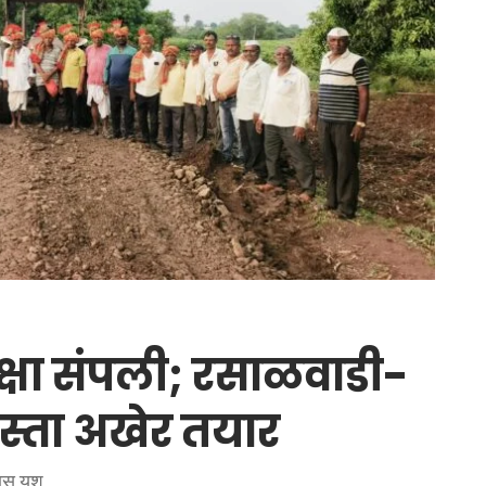
रतीक्षा संपली; रसाळवाडी-
स्ता अखेर तयार
ारास यश