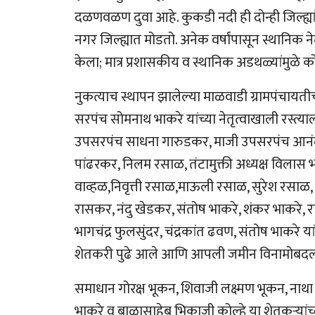
दळणवळण दुवा आहे. कुकडी नदी ही दोन्ही जिल्ह्या
नगर जिल्ह्यात मोडतो. अनेक वर्षांपासून स्थानिक ने
केला; मात्र प्रशासकीय व स्थानिक अडथळ्यांमुळे 
नुकत्याच स्थापन झालेल्या माळवाडी ग्रामपंचायतीच
सरपंच सोमनाथ भाकरे यांच्या नेतृत्वाखाली रस्त्
उपसरपंच साधना गारुडकर, माजी उपसरपंच आनंदा
पांढरकर, निलम रसाळ, तंटामुक्ती अध्यक्ष विलास 
वाव्हळ,निवृत्ती रसाळ,माऊली रसाळ, सुरेश रसाळ, 
रासकर, नंदु खेडकर, संतोष भाकरे, शंकर भाकरे, 
भागचंद्र फुलसुंदर, चंद्रकांत ढवण, संतोष भाकरे
शेतकरी पुढे आले आणि आपली जमीन विनामोबदल
समाधान गोरक्ष भूकन, शिवाजी लक्ष्मण भूकन, नाथा ल
भाकरे व बाळासाहेब भिकाजी कोल्हे या शेतकऱ्यांच