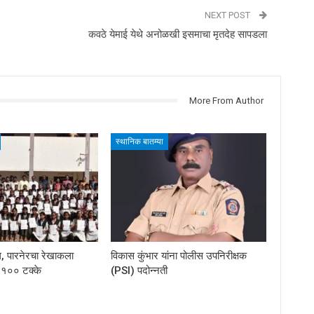
NEXT POST
कवठे येमाई येथे अनोळखी इसमाचा मृतदेह सापडला
More From Author
स्थानिक बातम्या
कूल, पारनेरचा रेखाकला
विकास कुंभार यांना पोलीस उपनिरीक्षक
ल १०० टक्के
(PSI) पदोन्नती