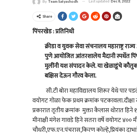
Last updated
Dec 8, 2022
By
Team Satyashodh
Share
पिंपरखेड : प्रतिनिधी
क्रीडा व युवक सेवा संचनालय महाराष्ट्र राज्य
पुणे आयोजित आंतरशालेय मैदानी स्पर्धेत पिंप
मुलींनी यश संपादन केले. या खेळाडूंचे कौतुक
बक्षिस देऊन गौरव केला.
सी.टी बोरा महाविद्यालय शिरूर येथे पार पडलेल्या मै
वयोगट गोळा फेक प्रथम क्रमांक पटकावला.दीक्षा सत्
प्रकारात तृतीय क्रमांक मुक्ता कैलास थोरात हिने 
मीनाक्षी मंगेश गावडे हिने सतरा वर्षे वयोगट ४०० 
चौधरी,एफ.एन.पंचरास,किरण कोल्हे,प्रियंका दाभाडे,