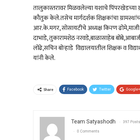
तालुकास्तरावर मिळवलेल्या यशाचे पिंपरखेडच्या ग्रा
कौतुक केले.तसेच मार्गदर्शक शिक्षकांचा ग्रामस्थांच
आर.के.मगर, सोसायटीचे अध्यक्ष किरण ढोमे,म
दाभाडे, तुकारामशेठ नरवडे,बाळासाहेब बोंबे,आबाज
लोंढे,सचिन बोऱ्हाडे विद्यालयातील शिक्षक व विद्या
यांनी केले.
Share
Facebook
Twitter
Google
Team Satyashodh
397 Post
0 Comments