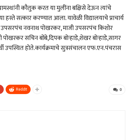
मस्थांनी कौतुक करत या मुलींना बक्षिसे देऊन त्यांचे
्या हस्ते सत्कार करण्यात आला. यावेळी विद्यालयाचे प्राचार्य
ाजी उपसरपंच नवनाथ पोखरकर, माजी उपसरपंच किशोर
ी पोखरकर सचिन बोंबे,दिपक बोऱ्हाडे,शेखर बोऱ्हाडे,सागर
र्थी उपस्थित होते.कार्यक्रमाचे सुत्रसंचालन एफ.एन.पंचरास
+
ReddIt
0
s