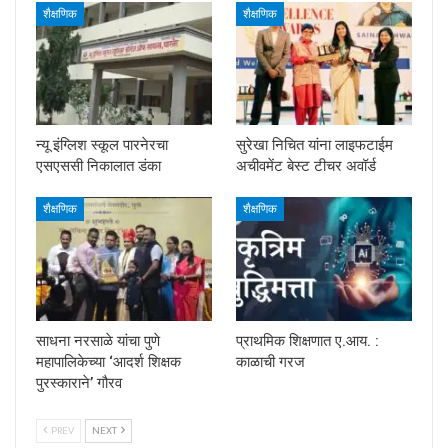
शैक्षणिक
शैक्षणिक
न्यू इंग्लिश स्कूल पारनेरचा
सुरेखा निचित यांना लाइफटाईम
एसएससी निकालात डंका
अचीवमेंट बेस्ट टीचर अवॉर्ड
शैक्षणिक
शैक्षणिक
साधना नरसाळे यांचा पुणे
प्राथमिक शिक्षणात ए.आय. :
महापालिकेच्या ‘आदर्श शिक्षक
काळाची गरज
पुरस्काराने’ गौरव
PREV
NEXT