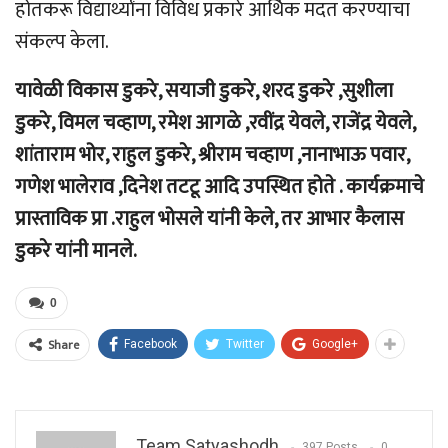
होतकरू विद्यार्थ्यांना विविध प्रकारे आर्थिक मदत करण्याचा
संकल्प केला.
यावेळी विकास डुकरे, सयाजी डुकरे, शरद डुकरे ,सुशीला
डुकरे, विमल चव्हाण, रमेश आगळे ,रवींद्र येवले, राजेंद्र येवले,
शांताराम भोर, राहुल डुकरे, श्रीराम चव्हाण ,नानाभाऊ पवार,
गणेश भालेराव ,दिनेश तटटू आदि उपस्थित होते . कार्यक्रमाचे
प्रास्ताविक प्रा .राहुल भोसले यांनी केले, तर आभार कैलास
डुकरे यांनी मानले.
0
Share
Facebook
Twitter
Google+
Team Satyashodh
397 Posts
0