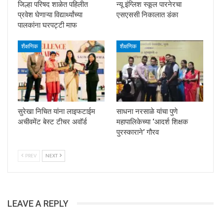
जिल्हा परिषद शाळेत पहिलीत
न्यू इंग्लिश स्कूल पारनेरचा
प्रवेश घेणाऱ्या विद्यार्थ्यांच्या
एसएससी निकालात डंका
पालकांना घरपट्टी माफ
शैक्षणिक
शैक्षणिक
सुरेखा निचित यांना लाइफटाईम
साधना नरसाळे यांचा पुणे
अचीवमेंट बेस्ट टीचर अवॉर्ड
महापालिकेच्या ‘आदर्श शिक्षक
पुरस्काराने’ गौरव
PREV
NEXT
LEAVE A REPLY