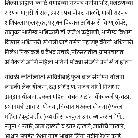
शिल्पा ब्राह्मणे, कवठे येमाईच्या सरपंच मनीषा भोर, मलठणच्या
सरपंच माधुरी थोरात, उपसरपंच पोपट साळवे, माजी सरपंच
शशिकला फुलसुंदर, पशुधन विकास अधिकारी विष्णू ठोंबरे,
तालुका आरोग्य अधिकारी डॉ. राजेश कट्टेमणी, आरोग्य विभाग
विस्तार अधिकारी संभाजी घोडे तसेच महाराष्ट्र बँकेचे अधिकारी
निलेश निकाळजे व वैभव उचाडे, परिसरातील ग्रामपंचायत
अधिकारी आणि महिला भगिनी मोठ्या संख्येने उपस्थित होत्या.
यावेळी कांतीज्योती सावित्रीबाई फुले बाल संगोपन योजना,
लाडकी लेक योजना, दक्ष प्रशिक्षण, संजय गांधी निराधार
अनुदान योजना, एकल महिला बचत गटांना बँक कर्ज पुरवठा,
प्रधानमंत्री आवास योजना, दिव्यांग घरकुल योजना (एकल
महिला/कुटुंबातील) व्यक्तीस घरकुल उपलब्ध करून देणे.,
नमुना ८ उतारे, जन्म दाखले व इतर दाखले, जातीचे दाखले,
आधार अपडेट, रेशन कार्ड आधार लिंक, नवीन रेशन कार्ड